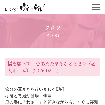
ブログ
BLOG
福を願って、心あたたまるひととき✨（老
人ホーム）
(2026.02.11)
節分の豆まきを行いました👹📰
赤鬼と青鬼が登場！🔴🔵
鬼の姿に「わぁ！」と驚きながらも、すぐに笑顔