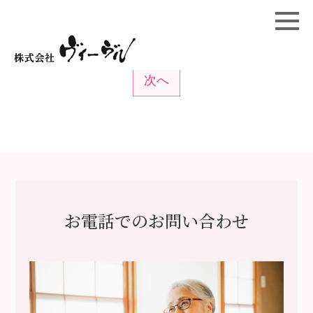
前へ
1
…
10
11
12
次へ
投
稿
の
ペ
ー
ジ
送
お電話でのお問い合わせ
り