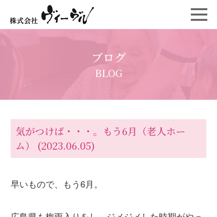
ブログ
BLOG
気がつけば・・・。もう6月（老人ホー
ム）
(2023.06.05)
早いもので、もう6月。
広島県も梅雨入りをし、ジメジメした時期がやっ