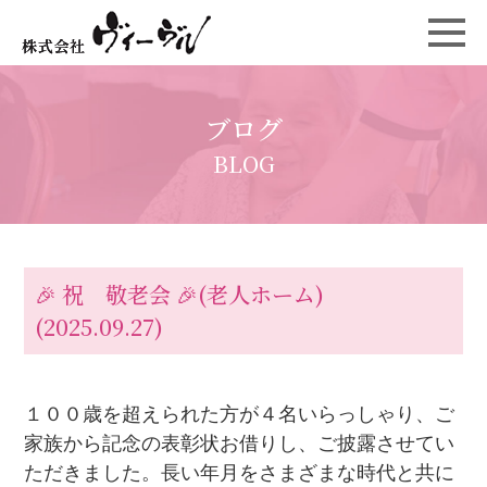
ブログ
BLOG
🎉 祝 敬老会 🎉(老人ホーム)
(2025.09.27)
１００歳を超えられた方が４名いらっしゃり、ご
家族から記念の表彰状お借りし、ご披露させてい
ただきました。長い年月をさまざまな時代と共に